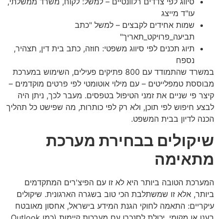
סיווג לפי צדדים רלוונטיים – למשל: לקוח, משרד ממשלתי,
עו"ד מייצג
שמות אחידים לקבצים – למשל "כתב
תביעה_פרויקט_תאריך"
תיוג תכנים לפי סיווג משפטי: חוזה, כתב בית דין, תצהיר,
נספח
במשרד שהתמודד עם 800 פתיקים פעילים, השימוש במערכת
מבוססת טמפלייטים – עם מילוי אוטומטי לפי פרטים מוקדמים –
קיצר פי שניים את זמני הטיפול בטפסים. מעבר לכך, ניתן היה
לבצע חיפוש לפי תוכן, ולא רק לפי כותרות, מה שפישט כל תהליך
הכנה לדיון בבית המשפט.
שיקולים בבחירת מערכת
מתאימה
המערכת הטובה ביותר היא לא זו עם הפיצ'רים המתקדמים
ביותר, אלא זו שמשתלבת הכי טוב בשגרה הארגונית. שיקולים
עיקריים: התאמה לחוקי הגנת המידע בישראל, אחסון מאובטח
בענן או מקומי, יכולת לסנכרן עם מערכות קיימות (כמו Outlook